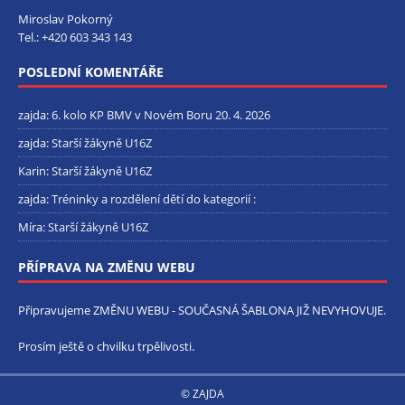
Miroslav Pokorný
Tel.:
+420 603 343 143
POSLEDNÍ KOMENTÁŘE
zajda
:
6. kolo KP BMV v Novém Boru 20. 4. 2026
zajda
:
Starší žákyně U16Z
Karin
:
Starší žákyně U16Z
zajda
:
Tréninky a rozdělení dětí do kategorií :
Míra
:
Starší žákyně U16Z
PŘÍPRAVA NA ZMĚNU WEBU
Připravujeme ZMĚNU WEBU - SOUČASNÁ ŠABLONA JIŽ NEVYHOVUJE.
Prosím ještě o chvilku trpělivosti.
© ZAJDA