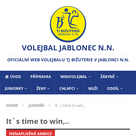
VOLEJBAL JABLONEC N.N.
OFICIÁLNÍ WEB VOLEJBALU TJ BIŽUTERIE V JABLONCI N.N.
ÚVOD
PŘÍPRAVKA
MINIVOLEJBAL
ŽÁKYNĚ
JUNIORKY
ŽENY
CHLAPCI
MUŽI
ODDÍL
HOME
JUNIOŘI
It´s time to win,..
It´s time to win,..
NENAPLNĚNÉ AMBICE