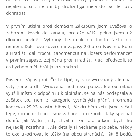
nějakému cíli, kterým by druhá liga měla do pár let být,
dohrabat.
V prvním utkání proti domácím Zákupům, jsem uvažoval o
zahození kecek do kanálu, protože větší peklo jsem už
dlouho neviděl. Vyhraný tie-break na tomto faktu nic
nemění. Další dva suverénní zápasy 2:0 proti Novému Boru
a Hradišti, dali trochu zapomenout na „losers performance“
v prvním zápase. Zejména proti Hradišti, kluci předvedli, to
co bychom měli hrát jako standard.
Poslední zápas proti České Lípě, byl sice vyrovnaný, ale oba
sety jsme prdli. Vynucená hodinová pauza, kterou mladí
využili místo k odpočinku k blbinám, se na nás podepsala a
začátek 5:0, není z kategorie vysněných přání. Prohraná
koncovka 25:23, vlastní blbostí,.. Ve druhém setu jsme začali
lépe, nicméně konec jsme zahořeli a rozhodčí taky spěchal
domů. Jak Vojtu jindy chválím, za toto utkání bych ho
nejraději roztrhnul,.. Ale detaily si necháme pro sebe, někdy
to ego ukočírovat je těžký (na obou stranách). 😀 8 bodů,