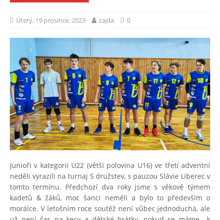
Úterý, 19 prosince, 2023
zajda
0
Junioři v kategorii U22 (větší polovina U16) ve třetí adventní
neděli vyrazili na turnaj 5 družstev, s pauzou Slávie Liberec v
tomto termínu. Předchozí dva roky jsme s věkově týmem
kadetů & žáků, moc šanci neměli a bylo to především o
morálce. V letošním roce soutěž není vůbec jednoduchá, ale
už není čas na kecy a dětské hrátky, pokud se máme k