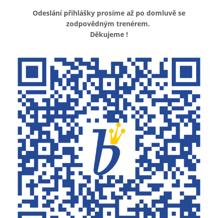
Odeslání přihlášky prosíme až po domluvě se
zodpovědným trenérem.
Děkujeme !