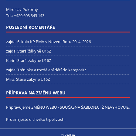
Miroslav Pokorný
Tel.:
+420 603 343 143
POSLEDNÍ KOMENTÁŘE
zajda
:
6. kolo KP BMV v Novém Boru 20. 4. 2026
zajda
:
Starší žákyně U16Z
Karin
:
Starší žákyně U16Z
zajda
:
Tréninky a rozdělení dětí do kategorií :
Míra
:
Starší žákyně U16Z
PŘÍPRAVA NA ZMĚNU WEBU
Připravujeme ZMĚNU WEBU - SOUČASNÁ ŠABLONA JIŽ NEVYHOVUJE.
Prosím ještě o chvilku trpělivosti.
© ZAJDA