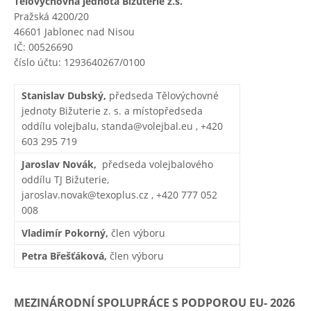
Tělovýchovná jednota Bižuterie z.s.
Pražská 4200/20
46601 Jablonec nad Nisou
IČ: 00526690
číslo účtu: 1293640267/0100
Stanislav Dubský,
předseda Tělovýchovné
jednoty Bižuterie z. s. a místopředseda
oddílu volejbalu, standa@volejbal.eu , +420
603 295 719
Jaroslav Novák,
předseda volejbalového
oddílu TJ Bižuterie,
jaroslav.novak@texoplus.cz , +420 777 052
008
Vladimír Pokorný,
člen výboru
Petra Břešťáková,
člen výboru
MEZINÁRODNÍ SPOLUPRÁCE S PODPOROU EU- 2026