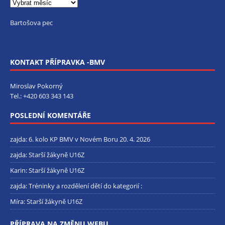
Bartošova pec
KONTAKT PŘÍPRAVKA -BMV
Miroslav Pokorný
Tel.:
+420 603 343 143
POSLEDNÍ KOMENTÁŘE
zajda
:
6. kolo KP BMV v Novém Boru 20. 4. 2026
zajda
:
Starší žákyně U16Z
Karin
:
Starší žákyně U16Z
zajda
:
Tréninky a rozdělení dětí do kategorií :
Míra
:
Starší žákyně U16Z
PŘÍPRAVA NA ZMĚNU WEBU