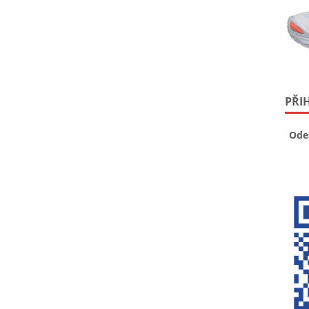
PŘI
Ode