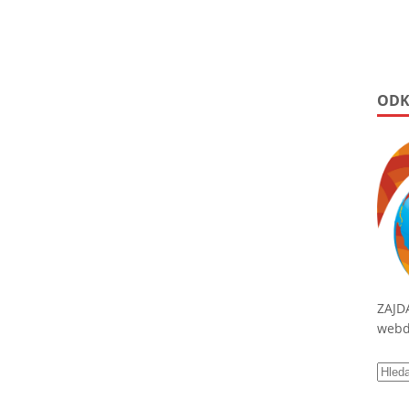
ODK
ZAJD
webde