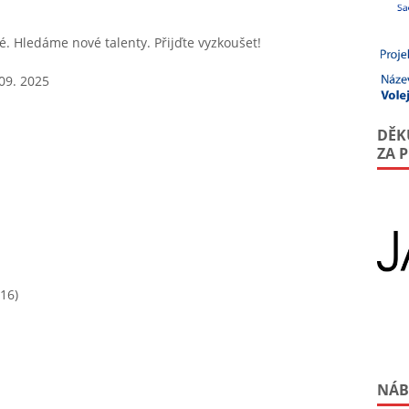
 Hledáme nové talenty. Přijďte vyzkoušet!
09. 2025
DĚK
ZA 
16)
NÁB