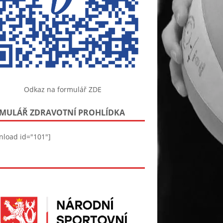
Odkaz na formulář ZDE
MULÁŘ ZDRAVOTNÍ PROHLÍDKA
nload id="101"]