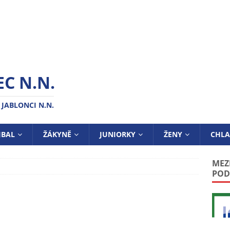
C N.N.
 JABLONCI N.N.
JBAL
ŽÁKYNĚ
JUNIORKY
ŽENY
CHLA
MEZ
POD