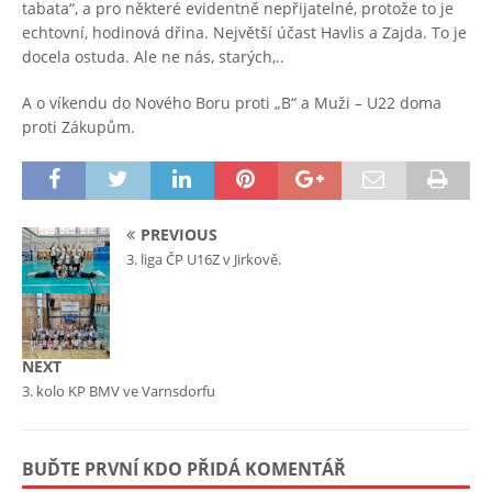
tabata“, a pro některé evidentně nepřijatelné, protože to je
echtovní, hodinová dřina. Největší účast Havlis a Zajda. To je
docela ostuda. Ale ne nás, starých,..
A o víkendu do Nového Boru proti „B“ a Muži – U22 doma
proti Zákupům.
PREVIOUS
3. liga ČP U16Z v Jirkově.
NEXT
3. kolo KP BMV ve Varnsdorfu
BUĎTE PRVNÍ KDO PŘIDÁ KOMENTÁŘ