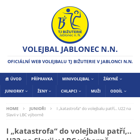
VOLEJBAL JABLONEC N.N.
OFICIÁLNÍ WEB VOLEJBALU TJ BIŽUTERIE V JABLONCI N.N.
ÚVOD
PŘÍPRAVKA
MINIVOLEJBAL
ŽÁKYNĚ
JUNIORKY
ŽENY
CHLAPCI
MUŽI
ODDÍL
HOME
JUNIOŘI
I „katastrofa“ do volejbalu patří,.. U22 na
Slavii v LBC výborně
I „katastrofa“ do volejbalu patří,..