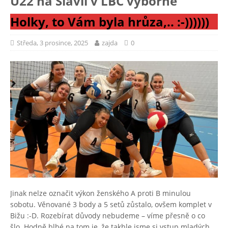
U22 na Slavii v LBC výborně
Holky, to Vám byla hrůza,.. :-))))))
Středa, 3 prosince, 2025
zajda
0
Jinak nelze označit výkon ženského A proti B minulou
sobotu. Věnované 3 body a 5 setů zůstalo, ovšem komplet v
Bižu :-D. Rozebírat důvody nebudeme – víme přesně o co
šlo. Hodně blbé na tom je, že takhle jsme si vstup mladých