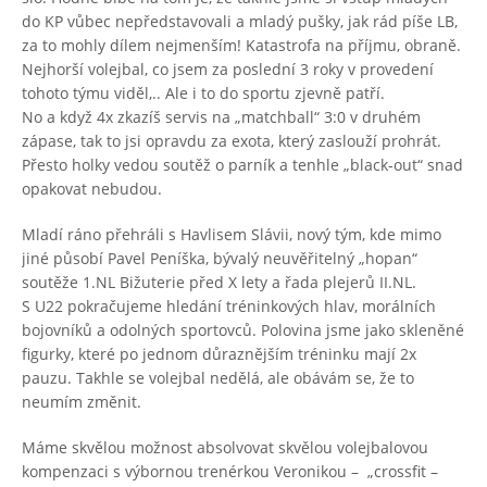
do KP vůbec nepředstavovali a mladý pušky, jak rád píše LB,
za to mohly dílem nejmenším! Katastrofa na příjmu, obraně.
Nejhorší volejbal, co jsem za poslední 3 roky v provedení
tohoto týmu viděl,.. Ale i to do sportu zjevně patří.
No a když 4x zkazíš servis na „matchball“ 3:0 v druhém
zápase, tak to jsi opravdu za exota, který zaslouží prohrát.
Přesto holky vedou soutěž o parník a tenhle „black-out“ snad
opakovat nebudou.
Mladí ráno přehráli s Havlisem Slávii, nový tým, kde mimo
jiné působí Pavel Peníška, bývalý neuvěřitelný „hopan“
soutěže 1.NL Bižuterie před X lety a řada plejerů II.NL.
S U22 pokračujeme hledání tréninkových hlav, morálních
bojovníků a odolných sportovců. Polovina jsme jako skleněné
figurky, které po jednom důraznějším tréninku mají 2x
pauzu. Takhle se volejbal nedělá, ale obávám se, že to
neumím změnit.
Máme skvělou možnost absolvovat skvělou volejbalovou
kompenzaci s výbornou trenérkou Veronikou – „crossfit –