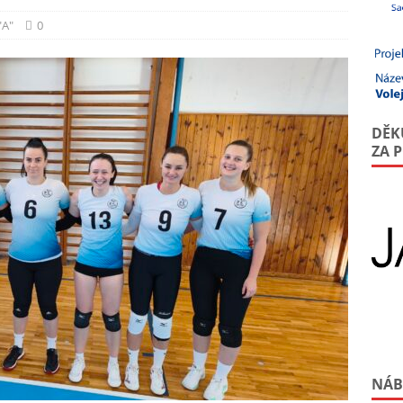
"A"
0
DĚK
ZA 
NÁB