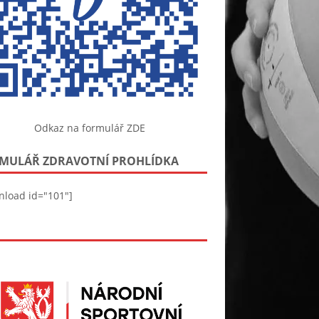
Odkaz na formulář ZDE
MULÁŘ ZDRAVOTNÍ PROHLÍDKA
nload id="101"]