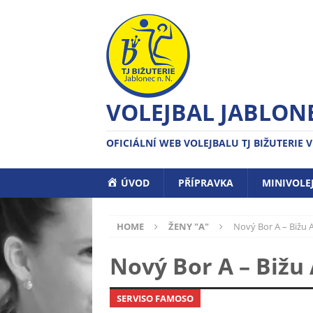
VOLEJBAL JABLONE
OFICIÁLNÍ WEB VOLEJBALU TJ BIŽUTERIE V
ÚVOD
PŘÍPRAVKA
MINIVOLE
HOME
ŽENY "A"
Nový Bor A – Bižu A,
Nový Bor A – Bižu A
SERVISO FAMOSO