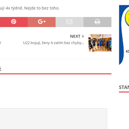
ují 4x týdně, Nejde to bez toho.
NEXT
í
U22 bojují, ženy A zatím bez chyby,..
Ř
STA