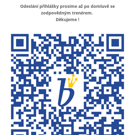
Odeslání přihlášky prosíme až po domluvě se
zodpovědným trenérem.
Děkujeme !