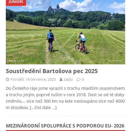
JUNIOŘI
Soustředění Bartošova pec 2025
Pondělí, 14 července, 2025
zajda
0
Do Českého ráje jsme vyrazili s trochu mladším osazenstvem
a trochu jiným, poprvé tuším v roce 2018. Dost se od té doby
změnilo,… více než 300 km na kole nastoupáno více než 4000
m (Kozákov,
[…číst dále …]
MEZINÁRODNÍ SPOLUPRÁCE S PODPOROU EU- 2026