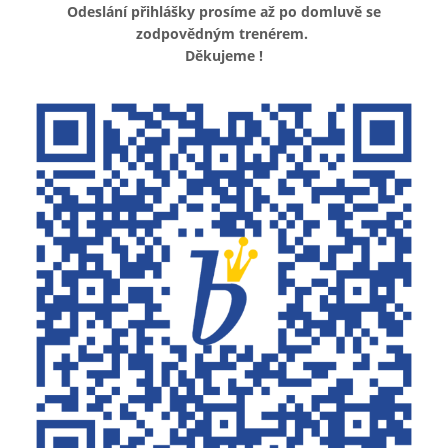
Odeslání přihlášky prosíme až po domluvě se
zodpovědným trenérem.
Děkujeme !