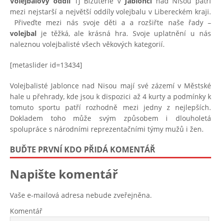
Volejbalový oddíl
TJ Bižuterie v
Jablonci
nad Nisou patří
mezi nejstarší a největší oddíly volejbalu v Libereckém kraji.
Přiveďte mezi nás svoje děti a a rozšiřte naše řady –
volejbal
je těžká, ale krásná hra. Svoje uplatnění u nás
naleznou volejbalisté všech věkových kategorií.
[metaslider id=13434]
Volejbalisté Jablonce nad Nisou mají své zázemí v Městské
hale u přehrady, kde jsou k dispozici až 4 kurty a podmínky k
tomuto sportu patří rozhodně mezi jedny z nejlepších.
Dokladem toho může svým způsobem i dlouholetá
spolupráce s národními reprezentačními týmy mužů i žen.
BUĎTE PRVNÍ KDO PŘIDÁ KOMENTÁŘ
Napište komentář
Vaše e-mailová adresa nebude zveřejněna.
Komentář