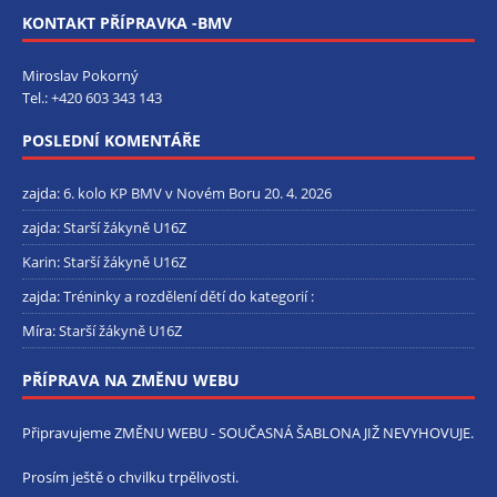
KONTAKT PŘÍPRAVKA -BMV
Miroslav Pokorný
Tel.:
+420 603 343 143
POSLEDNÍ KOMENTÁŘE
zajda
:
6. kolo KP BMV v Novém Boru 20. 4. 2026
zajda
:
Starší žákyně U16Z
Karin
:
Starší žákyně U16Z
zajda
:
Tréninky a rozdělení dětí do kategorií :
Míra
:
Starší žákyně U16Z
PŘÍPRAVA NA ZMĚNU WEBU
Připravujeme ZMĚNU WEBU - SOUČASNÁ ŠABLONA JIŽ NEVYHOVUJE.
Prosím ještě o chvilku trpělivosti.